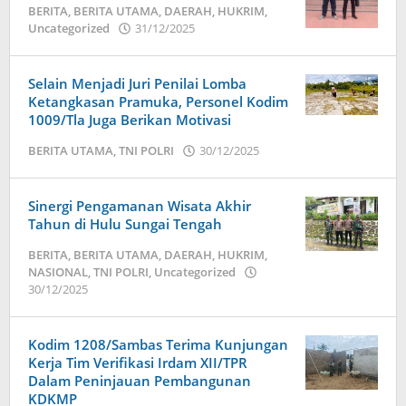
BERITA
,
BERITA UTAMA
,
DAERAH
,
HUKRIM
,
Uncategorized
31/12/2025
oleh
admin
Selain Menjadi Juri Penilai Lomba
Ketangkasan Pramuka, Personel Kodim
1009/Tla Juga Berikan Motivasi
BERITA UTAMA
,
TNI POLRI
30/12/2025
oleh
admin
Sinergi Pengamanan Wisata Akhir
Tahun di Hulu Sungai Tengah
BERITA
,
BERITA UTAMA
,
DAERAH
,
HUKRIM
,
NASIONAL
,
TNI POLRI
,
Uncategorized
30/12/2025
oleh
admin
Kodim 1208/Sambas Terima Kunjungan
Kerja Tim Verifikasi Irdam XII/TPR
Dalam Peninjauan Pembangunan
KDKMP