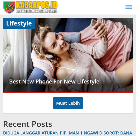
Lewati
ke
konten
Lifestyle
Best New Phone For New Lifestyle
Lifestyle
Muat Lebih
29/06/2023
oleh
admin
Recent Posts
DIDUGA LANGGAR ATURAN PIP, MAN 1 NGAWI DISOROT: DANA