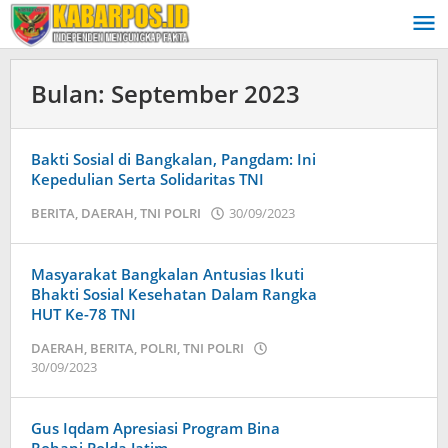
Lewati
ke
konten
Bulan:
September 2023
Bakti Sosial di Bangkalan, Pangdam: Ini
Kepedulian Serta Solidaritas TNI
BERITA
,
DAERAH
,
TNI POLRI
30/09/2023
oleh
admin
Masyarakat Bangkalan Antusias Ikuti
Bhakti Sosial Kesehatan Dalam Rangka
HUT Ke-78 TNI
DAERAH
,
BERITA
,
POLRI
,
TNI POLRI
30/09/2023
oleh
admin
Gus Iqdam Apresiasi Program Bina