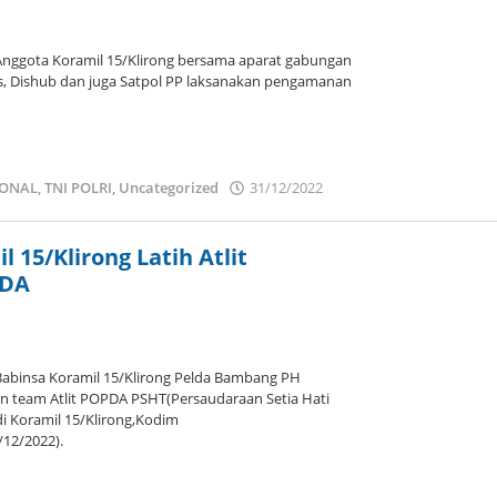
gota Koramil 15/Klirong bersama aparat gabungan
as, Dishub dan juga Satpol PP laksanakan pengamanan
IONAL
,
TNI POLRI
,
Uncategorized
31/12/2022
oleh
admin
 15/Klirong Latih Atlit
PDA
binsa Koramil 15/Klirong Pelda Bambang PH
 team Atlit POPDA PSHT(Persaudaraan Setia Hati
di Koramil 15/Klirong,Kodim
12/2022).