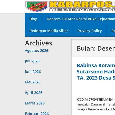
Lewati
ke
konten
Blog
Danrem 101/Ant Resmi Buka Kejuaraan 
Pedoman Media Siber
Privacy Policy
R
Archives
Bulan:
Dese
Agustus 2026
Juli 2026
Babinsa Koram
Sutarsono Had
Juni 2026
TA. 2023 Desa 
Mei 2026
April 2026
KODIM 0709/KEBUMEN – B
Maret 2026
mewakili Danramil meng
rangka Penetapan APBDe
Februari 2026