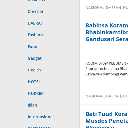
NASIONAL
,
DAERAH
,
HU
Creation
DAERAH
Babinsa Koram
Bhabinkamtib
Fashion
Gandusari Ser
Food
Gadget
KODIM 0709/ KEBUMEN – 
Supriyono bersama Bhab
Health
Setyawan dampingi Pem
HOTEL
HUKRIM
NASIONAL
,
DAERAH
,
HU
Iklan
Bati Tuud Kora
Internasional
Musdes Peneta
Wonoyoso