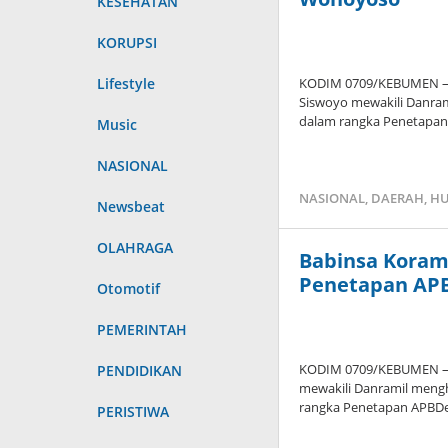
KESEHATAN
KORUPSI
Lifestyle
KODIM 0709/KEBUMEN – B
Siswoyo mewakili Danra
dalam rangka Penetapa
Music
NASIONAL
NASIONAL
,
DAERAH
,
HU
Newsbeat
OLAHRAGA
Babinsa Koram
Penetapan APB
Otomotif
PEMERINTAH
KODIM 0709/KEBUMEN – B
PENDIDIKAN
mewakili Danramil meng
rangka Penetapan APBDe
PERISTIWA