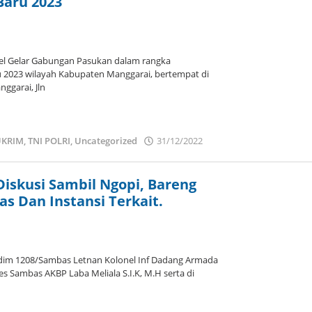
aru 2023
el Gelar Gabungan Pasukan dalam rangka
2023 wilayah Kabupaten Manggarai, bertempat di
ggarai, Jln
KRIM
,
TNI POLRI
,
Uncategorized
31/12/2022
oleh
admin
iskusi Sambil Ngopi, Bareng
s Dan Instansi Terkait.
im 1208/Sambas Letnan Kolonel Inf Dadang Armada
es Sambas AKBP Laba Meliala S.I.K, M.H serta di