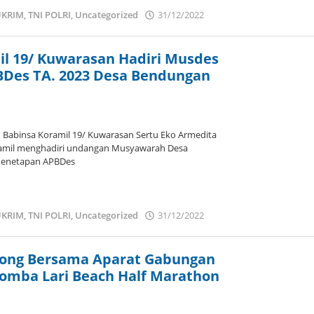
KRIM
,
TNI POLRI
,
Uncategorized
31/12/2022
oleh
admin
il 19/ Kuwarasan Hadiri Musdes
Des TA. 2023 Desa Bendungan
abinsa Koramil 19/ Kuwarasan Sertu Eko Armedita
amil menghadiri undangan Musyawarah Desa
Penetapan APBDes
KRIM
,
TNI POLRI
,
Uncategorized
31/12/2022
oleh
admin
irong Bersama Aparat Gabungan
mba Lari Beach Half Marathon