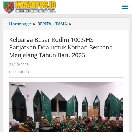
Lewati
ke
konten
Homepage
»
BERITA UTAMA
»
Keluarga
Besar
Kodim
Keluarga Besar Kodim 1002/HST
1002/HST
Panjatkan Doa untuk Korban Bencana
Panjatkan
Menjelang Tahun Baru 2026
Doa
untuk
31/12/2025
oleh
Korban
admin
oleh
admin
Bencana
Menjelang
Tahun
Baru
2026