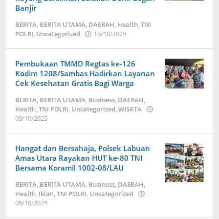
Banjir
BERITA
,
BERITA UTAMA
,
DAERAH
,
Health
,
TNI
POLRI
,
Uncategorized
16/10/2025
oleh
admin
Pembukaan TMMD Regtas ke-126
Kodim 1208/Sambas Hadirkan Layanan
Cek Kesehatan Gratis Bagi Warga
BERITA
,
BERITA UTAMA
,
Business
,
DAERAH
,
Health
,
TNI POLRI
,
Uncategorized
,
WISATA
09/10/2025
oleh
admin
Hangat dan Bersahaja, Polsek Labuan
Amas Utara Rayakan HUT ke-80 TNI
Bersama Koramil 1002-08/LAU
BERITA
,
BERITA UTAMA
,
Business
,
DAERAH
,
Health
,
Iklan
,
TNI POLRI
,
Uncategorized
05/10/2025
oleh
admin