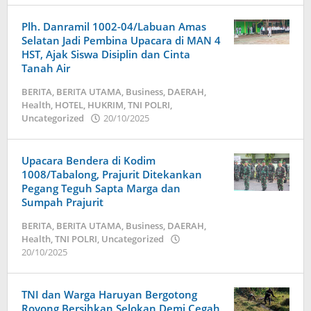
22/10/2025
oleh
Plh. Danramil 1002-04/Labuan Amas
admin
Selatan Jadi Pembina Upacara di MAN 4
HST, Ajak Siswa Disiplin dan Cinta
Tanah Air
BERITA
,
BERITA UTAMA
,
Business
,
DAERAH
,
Health
,
HOTEL
,
HUKRIM
,
TNI POLRI
,
Uncategorized
20/10/2025
oleh
admin
Upacara Bendera di Kodim
1008/Tabalong, Prajurit Ditekankan
Pegang Teguh Sapta Marga dan
Sumpah Prajurit
BERITA
,
BERITA UTAMA
,
Business
,
DAERAH
,
Health
,
TNI POLRI
,
Uncategorized
20/10/2025
oleh
admin
TNI dan Warga Haruyan Bergotong
Royong Bersihkan Selokan Demi Cegah