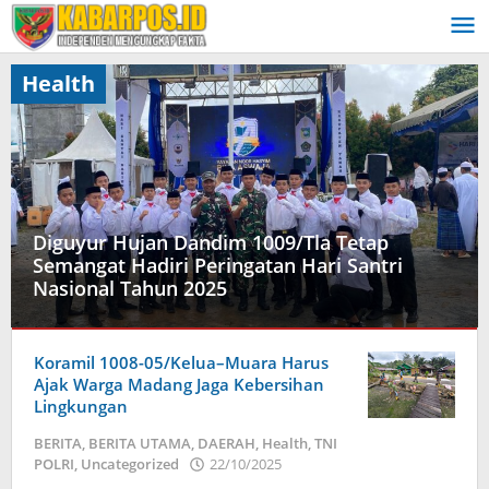
Lewati
ke
konten
Health
Diguyur Hujan Dandim 1009/Tla Tetap
Semangat Hadiri Peringatan Hari Santri
Nasional Tahun 2025
BERITA
,
Koramil 1008-05/Kelua–Muara Harus
BERITA
UTAMA
Ajak Warga Madang Jaga Kebersihan
,
Business
,
Lingkungan
DAERAH
,
BERITA
,
BERITA UTAMA
,
DAERAH
,
Health
,
TNI
Health
,
POLRI
,
Uncategorized
22/10/2025
oleh
HOTEL
admin