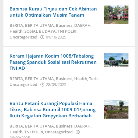
Babinsa Kurau Tinjau dan Cek Alsintan
untuk Optimalkan Musim Tanam
BERITA
,
BERITA UTAMA
,
Business
,
DAERAH
,
Health
,
SOSIAL BUDAYA
,
TNI POLRI
,
Uncategorized
01/10/2025
oleh
admin
Koramil Jajaran Kodim 1008/Tabalong
Pasang Spanduk Sosialisasi Rekrutmen
TNI AD
BERITA
,
BERITA UTAMA
,
Business
,
Health
,
Tech
,
Uncategorized
28/09/2025
oleh
admin
Bantu Petani Kurangi Populasi Hama
Tikus, Babinsa Koramil 1009-01/Jorong
Ikuti Kegiatan Gropyokan Berhadiah
BERITA
,
BERITA UTAMA
,
Business
,
DAERAH
,
Health
,
TNI POLRI
,
Uncategorized
26/09/2025
oleh