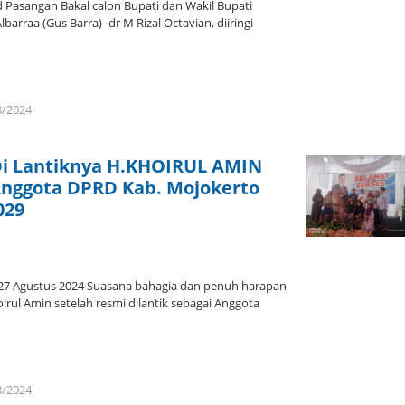
Pasangan Bakal calon Bupati dan Wakil Bupati
raa (Gus Barra) -dr M Rizal Octavian, diiringi
8/2024
oleh
admin
Di Lantiknya H.KHOIRUL AMIN
 Anggota DPRD Kab. Mojokerto
029
27 Agustus 2024 Suasana bahagia dan penuh harapan
irul Amin setelah resmi dilantik sebagai Anggota
8/2024
oleh