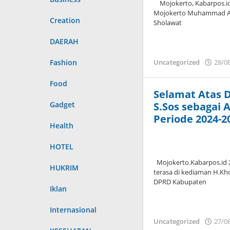
Mojokerto, Kabarpos.id 
Mojokerto Muhammad Albar
Creation
Sholawat
DAERAH
Fashion
Uncategorized
28/0
Food
Selamat Atas 
Gadget
S.Sos sebagai
Periode 2024-2
Health
HOTEL
Mojokerto.Kabarpos.id 
HUKRIM
terasa di kediaman H.Kho
DPRD Kabupaten
Iklan
Internasional
Uncategorized
27/0