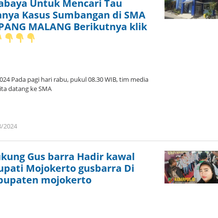
rabaya Untuk Mencari Tau
anya Kasus Sumbangan di SMA
PANG MALANG Berikutnya klik
 Pada pagi hari rabu, pukul 08.30 WIB, tim media
rita datang ke SMA
8/2024
oleh
admin
kung Gus barra Hadir kawal
upati Mojokerto gusbarra Di
bupaten mojokerto