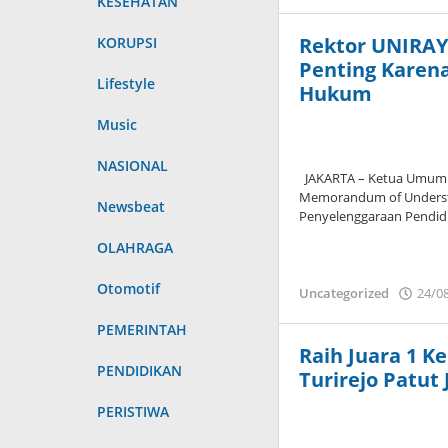
KESEHATAN
Rektor UNIRAY
KORUPSI
Penting Karen
Lifestyle
Hukum
Music
NASIONAL
JAKARTA – Ketua Umum 
Memorandum of Understa
Newsbeat
Penyelenggaraan Pendidi
OLAHRAGA
Otomotif
Uncategorized
24/0
PEMERINTAH
Raih Juara 1 K
PENDIDIKAN
Turirejo Patut
PERISTIWA