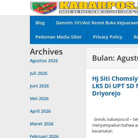
Lewati
ke
konten
Blog
Danrem 101/Ant Resmi Buka Kejuaraan 
Pedoman Media Siber
Privacy Policy
R
Archives
Bulan:
Agust
Agustus 2026
Juli 2026
Hj Siti Choms
LKS Di UPT SD
Juni 2026
Driyorejo
Mei 2026
April 2026
Gresik, kabarpos.id – Se
Maret 2026
menyampaikan bahwa ada
kecamatan
Februari 2026