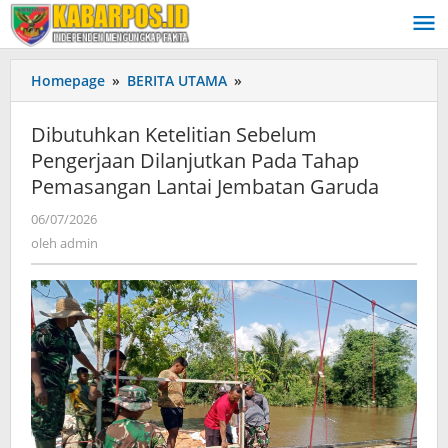
Lewati
ke
konten
Homepage
»
BERITA UTAMA
»
Dibutuhkan
Ketelitian
Sebelum
Dibutuhkan Ketelitian Sebelum
Pengerjaan
Pengerjaan Dilanjutkan Pada Tahap
Dilanjutkan
Pemasangan Lantai Jembatan Garuda
Pada
Tahap
06/07/2026
oleh
Pemasangan
admin
oleh
admin
Lantai
Jembatan
Garuda