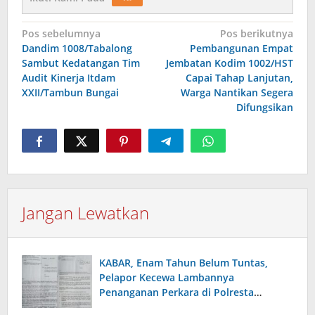
Navigasi
Pos sebelumnya
Pos berikutnya
Dandim 1008/Tabalong
Pembangunan Empat
pos
Sambut Kedatangan Tim
Jembatan Kodim 1002/HST
Audit Kinerja Itdam
Capai Tahap Lanjutan,
XXII/Tambun Bungai
Warga Nantikan Segera
Difungsikan
Jangan Lewatkan
KABAR, Enam Tahun Belum Tuntas,
Pelapor Kecewa Lambannya
Penanganan Perkara di Polresta
Sumenep