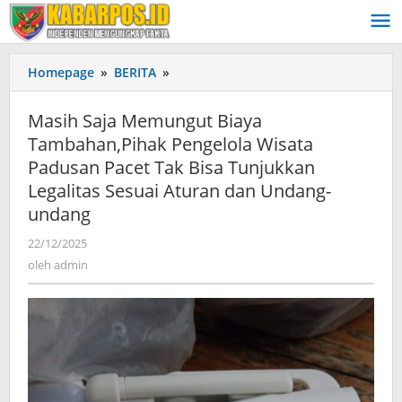
Lewati
ke
konten
Homepage
»
BERITA
»
Masih
Saja
Memungut
Masih Saja Memungut Biaya
Biaya
Tambahan,Pihak Pengelola Wisata
Tambahan,Pihak
Padusan Pacet Tak Bisa Tunjukkan
Pengelola
Wisata
Legalitas Sesuai Aturan dan Undang-
Padusan
undang
Pacet
Tak
22/12/2025
oleh
admin
Bisa
oleh
admin
Tunjukkan
Legalitas
Sesuai
Aturan
dan
Undang-
undang