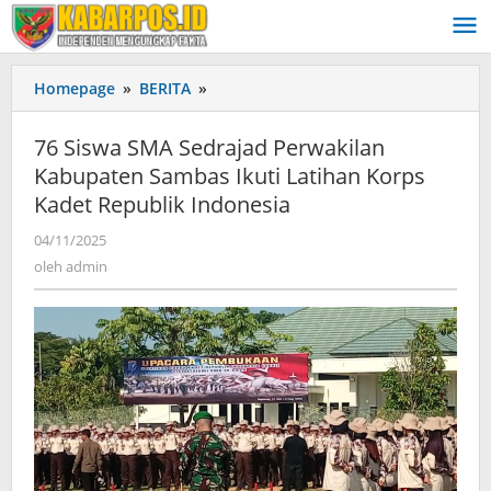
Lewati
ke
konten
Homepage
»
BERITA
»
76
Siswa
SMA
76 Siswa SMA Sedrajad Perwakilan
Sedrajad
Kabupaten Sambas Ikuti Latihan Korps
Perwakilan
Kadet Republik Indonesia
Kabupaten
Sambas
04/11/2025
oleh
Ikuti
admin
oleh
admin
Latihan
Korps
Kadet
Republik
Indonesia