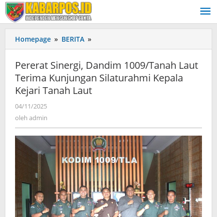
Lewati
ke
konten
Homepage
»
BERITA
»
Pererat
Sinergi,
Dandim
Pererat Sinergi, Dandim 1009/Tanah Laut
1009/Tanah
Terima Kunjungan Silaturahmi Kepala
Laut
Kejari Tanah Laut
Terima
Kunjungan
04/11/2025
oleh
Silaturahmi
admin
oleh
admin
Kepala
Kejari
Tanah
Laut