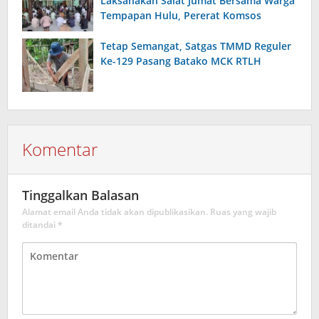
Laksanakan Salat Jumat Bersama Warga
Tempapan Hulu, Pererat Komsos
Tetap Semangat, Satgas TMMD Reguler
Ke-129 Pasang Batako MCK RTLH
Komentar
Tinggalkan Balasan
Alamat email Anda tidak akan dipublikasikan.
Ruas yang wajib
ditandai
*