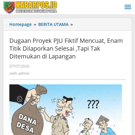
Lewati
ke
konten
Homepage
»
BERITA UTAMA
»
Dugaan
Proyek
PJU
Dugaan Proyek PJU Fiktif Mencuat, Enam
Fiktif
Titik Dilaporkan Selesai ,Tapi Tak
Mencuat,
Ditemukan di Lapangan
Enam
Titik
07/07/2026
oleh
Dilaporkan
admin
oleh
admin
Selesai
,Tapi
Tak
Ditemukan
di
Lapangan