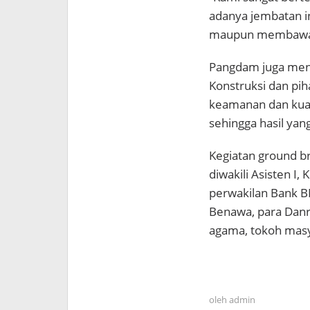
adanya jembatan ini
maupun membawa h
Pangdam juga men
Konstruksi dan pih
keamanan dan kual
sehingga hasil yan
Kegiatan ground br
diwakili Asisten I
perwakilan Bank B
Benawa, para Danr
agama, tokoh masy
oleh
admin