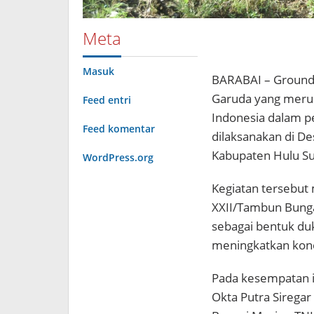
Meta
Masuk
BARABAI – Ground
Garuda yang merup
Feed entri
Indonesia dalam p
Feed komentar
dilaksanakan di D
Kabupaten Hulu Su
WordPress.org
Kegiatan tersebut
XXII/Tambun Bunga
sebagai bentuk du
meningkatkan konek
Pada kesempatan i
Okta Putra Sireg