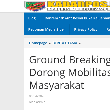
Lewati
ke
konten
Blog
Danrem 101/Ant Resmi Buka Kejuaraan 
Pedoman Media Siber
Privacy Policy
R
Homepage
»
BERITA UTAMA
»
Ground
Breaking
Jembatan
Ground Breaking
Garuda,
Dorong
Dorong Mobilita
Mobilitas
dan
Kesejahteraan
Masyarakat
Masyarakat
06/04/2026
oleh
admin
oleh
admin