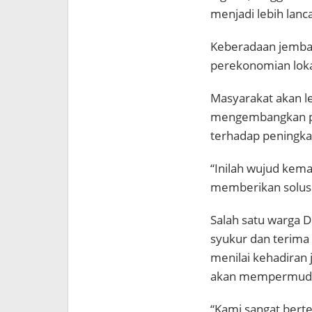
menjadi lebih lanca
Keberadaan jembat
perekonomian loka
Masyarakat akan l
mengembangkan po
terhadap peningka
“Inilah wujud kema
memberikan solusi 
Salah satu warga 
syukur dan terima
menilai kehadiran
akan mempermudah 
“Kami sangat bert