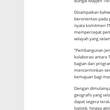
Bungai Mayjen TNI Z
Disampaikan bahwa
berorientasi pada 
nyata komitmen T
mempercepat pem
wilayah yang selama
“Pembangunan Jemb
kolaborasi antara 
bagian dari progra
mencerminkan se
kemajuan bagi masy
Dengan dimulainya
geografis yang se
dapat segera terata
logistik, hingga a