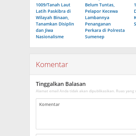
1009/Tanah Laut
Belum Tuntas,
Latih Paskibra di
Pelapor Kecewa
Wilayah Binaan,
Lambannya
Tanamkan Disiplin
Penanganan
dan Jiwa
Perkara di Polresta
Nasionalisme
Sumenep
Komentar
Tinggalkan Balasan
Alamat email Anda tidak akan dipublikasikan.
Ruas yang 