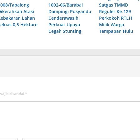
1008/Tabalong
1002-06/Barabai
Satgas TMMD
Dikerahkan Atasi
Dampingi Posyandu
Reguler Ke-129
Kebakaran Lahan
Cenderawasih,
Perkokoh RTLH
Seluas 0,5 Hektare
Perkuat Upaya
Milik Warga
Cegah Stunting
Tempapan Hulu
wajib ditandai
*