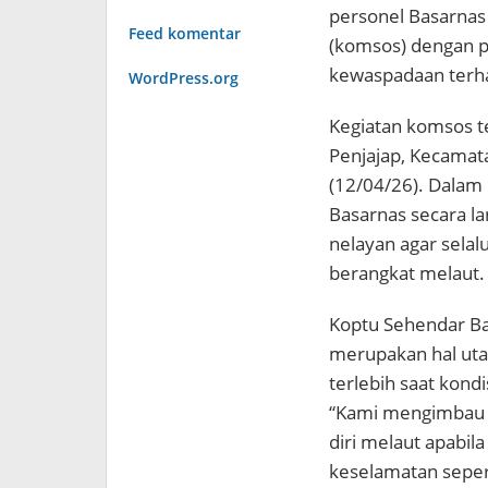
personel Basarnas
Feed komentar
(komsos) dengan p
kewaspadaan terha
WordPress.org
Kegiatan komsos te
Penjajap, Kecama
(12/04/26). Dalam
Basarnas secara 
nelayan agar sela
berangkat melaut.
Koptu Sehendar B
merupakan hal uta
terlebih saat kondi
“Kami mengimbau 
diri melaut apabil
keselamatan seper