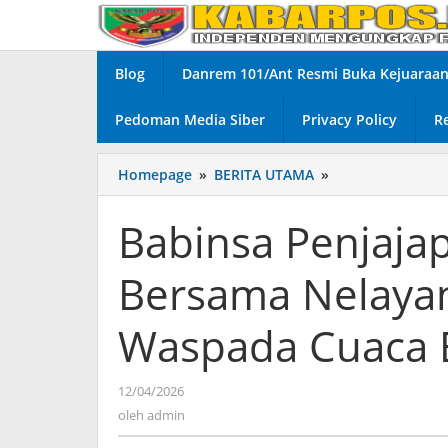
Lewati
ke
konten
Blog
Danrem 101/Ant Resmi Buka Kejuaraan 
Pedoman Media Siber
Privacy Policy
R
Homepage
»
BERITA UTAMA
»
Babinsa
Penjajap
dan
Babinsa Penjaja
Basarnas
Komsos
Bersama Nelayan
Bersama
Nelayan
dan
Waspada Cuaca E
Ingatkan
Supaya
Waspada
12/04/2026
oleh
Cuaca
admin
oleh
admin
Ekstrem
Saat