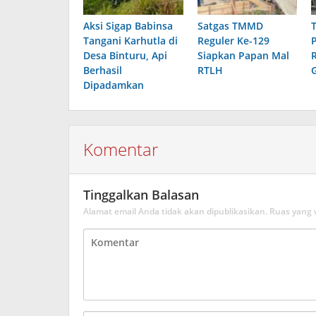
Aksi Sigap Babinsa
Satgas TMMD
Tangani Karhutla di
Reguler Ke-129
Desa Binturu, Api
Siapkan Papan Mal
Berhasil
RTLH
Dipadamkan
Komentar
Tinggalkan Balasan
Alamat email Anda tidak akan dipublikasikan.
Ruas yang 