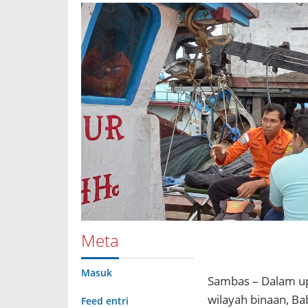
Melaut
Meta
Masuk
Sambas – Dalam up
wilayah binaan, B
Feed entri