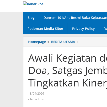
Lewati
ke
konten
Blog
Danrem 101/Ant Resmi Buka Kejuaraan 
Pedoman Media Siber
Privacy Policy
R
Homepage
»
BERITA UTAMA
»
Awali
Kegiatan
dengan
Awali Kegiatan d
Briefing
dan
Doa, Satgas Jem
Doa,
Satgas
Jembatan
Tingkatkan Kin
Garuda
Tingkatkan
Kinerja
13/04/2026
oleh
Pembangunan
admin
oleh
admin