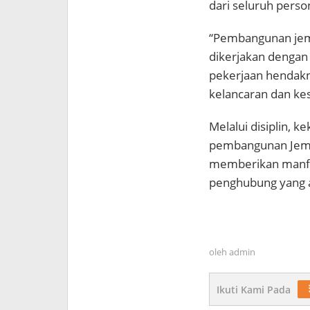
dari seluruh perso
“Pembangunan jemb
dikerjakan dengan
pekerjaan hendakny
kelancaran dan kes
Melalui disiplin, 
pembangunan Jemba
memberikan manfaa
penghubung yang 
oleh
admin
Ikuti Kami Pada