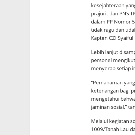
kesejahteraan yang
prajurit dan PNS 
dalam PP Nomor 54
tidak ragu dan tid
Kapten CZI Syaifu
Lebih lanjut disa
personel mengikuti
menyerap setiap i
“Pemahaman yang 
ketenangan bagi p
mengetahui bahwa
jaminan sosial,” t
Melalui kegiatan so
1009/Tanah Lau d