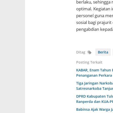
berlaku, sehingg
optimal. Kegiatan 
personel guna mem
sosial bagi prajur
pengabdian kepada
Ditag
Berita
Posting Terkait
KABAR, Enam Tahun 
Penanganan Perkara 
Tiga Jaringan Narkob
Satresnarkoba Tanju
DPRD Kabupaten Tulu
Ranperda dan KUA-P
Babinsa Ajak Warga 