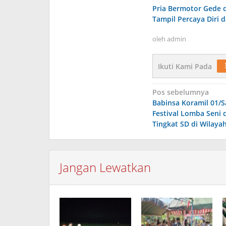
Pria Bermotor Gede 
Tampil Percaya Diri d
oleh
admin
Ikuti Kami Pada
Navigasi
Pos sebelumnya
Babinsa Koramil 01/
pos
Festival Lomba Seni
Tingkat SD di Wilaya
Jangan Lewatkan