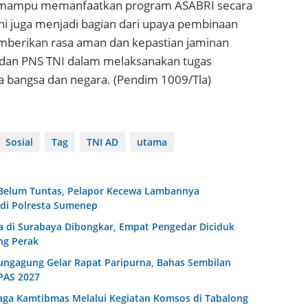
a mampu memanfaatkan program ASABRI secara
ini juga menjadi bagian dari upaya pembinaan
berikan rasa aman dan kepastian jaminan
it dan PNS TNI dalam melaksanakan tugas
 bangsa dan negara. (Pendim 1009/Tla)
Sosial
Tag
TNI AD
utama
Belum Tuntas, Pelapor Kecewa Lambannya
di Polresta Sumenep
a di Surabaya Dibongkar, Empat Pengedar Diciduk
ng Perak
ngagung Gelar Rapat Paripurna, Bahas Sembilan
PAS 2027
Jaga Kamtibmas Melalui Kegiatan Komsos di Tabalong