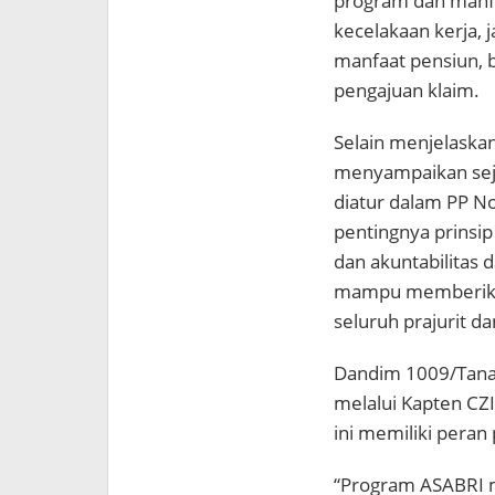
program dan manfaa
kecelakaan kerja, 
manfaat pensiun, 
pengajuan klaim.
Selain menjelaska
menyampaikan sej
diatur dalam PP N
pentingnya prinsip 
dan akuntabilitas 
mampu memberikan 
seluruh prajurit d
Dandim 1009/Tanah 
melalui Kapten CZI
ini memiliki peran
“Program ASABRI m