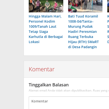
Hingga Malam Hari,
Bati Tuud Koramil
Personel Kodim
1008-04/Tanta–
1009/Tanah Laut
Murung Pudak
Tetap Siaga
Hadiri Peresmian
Karhutla di Berbagai
Ruang Terbuka
Lokasi
Hijau (RTH) SMaRT
di Desa Padangin
Komentar
Tinggalkan Balasan
Alamat email Anda tidak akan dipublikasikan.
Ruas yang 