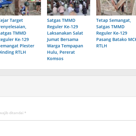
Kejar Target
Satgas TMMD
Tetap Semangat,
Penyelesaian,
Reguler Ke-129
Satgas TMMD
Satgas TMMD
Laksanakan Salat
Reguler Ke-129
Reguler Ke-129
Jumat Bersama
Pasang Batako MC
Semangat Plester
Warga Tempapan
RTLH
Dinding RTLH
Hulu, Pererat
Komsos
wajib ditandai
*