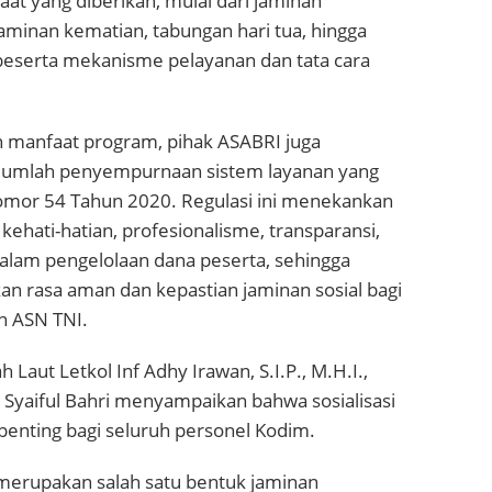
t yang diberikan, mulai dari jaminan
jaminan kematian, tabungan hari tua, hingga
beserta mekanisme pelayanan dan tata cara
n manfaat program, pihak ASABRI juga
umlah penyempurnaan sistem layanan yang
omor 54 Tahun 2020. Regulasi ini menekankan
kehati-hatian, profesionalisme, transparansi,
dalam pengelolaan dana peserta, sehingga
rasa aman dan kepastian jaminan sosial bagi
an ASN TNI.
Laut Letkol Inf Adhy Irawan, S.I.P., M.H.I.,
 Syaiful Bahri menyampaikan bahwa sosialisasi
 penting bagi seluruh personel Kodim.
erupakan salah satu bentuk jaminan