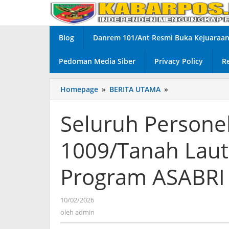
Lewati
ke
konten
Blog
Danrem 101/Ant Resmi Buka Kejuaraan 
Pedoman Media Siber
Privacy Policy
R
Homepage
»
BERITA UTAMA
»
Seluruh
Personel
Dan
Seluruh Persone
Persit
Kodim
1009/Tanah Laut
1009/Tanah
Laut
Menerima
Program ASABRI
Sosialisasi
Program
ASABRI
10/02/2026
oleh
admin
oleh
admin