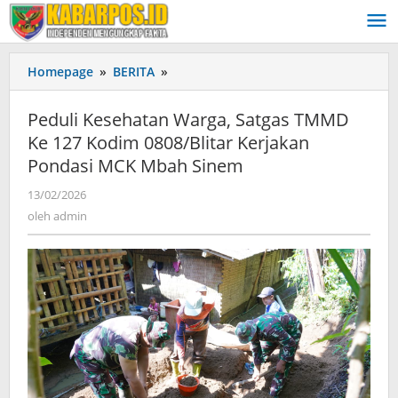
Lewati
ke
konten
Homepage
»
BERITA
»
Peduli
Kesehatan
Warga,
Peduli Kesehatan Warga, Satgas TMMD
Satgas
Ke 127 Kodim 0808/Blitar Kerjakan
TMMD
Pondasi MCK Mbah Sinem
Ke
127
13/02/2026
oleh
Kodim
admin
oleh
admin
0808/Blitar
Kerjakan
Pondasi
MCK
Mbah
Sinem