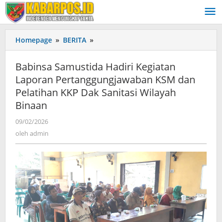
Lewati
ke
konten
Homepage
»
BERITA
»
Babinsa
Samustida
Hadiri
Babinsa Samustida Hadiri Kegiatan
Kegiatan
Laporan Pertanggungjawaban KSM dan
Laporan
Pelatihan KKP Dak Sanitasi Wilayah
Pertanggungjawaban
KSM
Binaan
dan
09/02/2026
oleh
Pelatihan
admin
oleh
admin
KKP
Dak
Sanitasi
Wilayah
Binaan