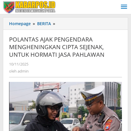
Lewati
ke
konten
Homepage
»
BERITA
»
POLANTAS
AJAK
PENGENDARA
POLANTAS AJAK PENGENDARA
MENGHENINGKAN
MENGHENINGKAN CIPTA SEJENAK,
CIPTA
UNTUK HORMATI JASA PAHLAWAN
SEJENAK,
UNTUK
10/11/2025
oleh
HORMATI
admin
oleh
admin
JASA
PAHLAWAN