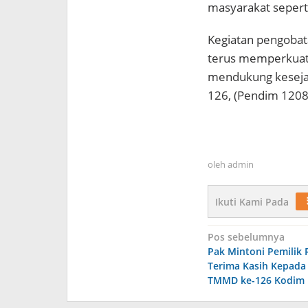
masyarakat seperti
Kegiatan pengobata
terus memperkuat 
mendukung keseja
126, (Pendim 120
oleh
admin
Ikuti Kami Pada
Navigasi
Pos sebelumnya
Pak Mintoni Pemilik
pos
Terima Kasih Kepada
TMMD ke-126 Kodim 