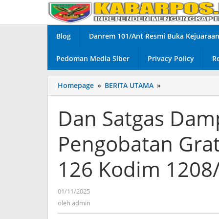
Lewati
ke
konten
Blog
Danrem 101/Ant Resmi Buka Kejuaraan 
Pedoman Media Siber
Privacy Policy
R
Homepage
»
BERITA UTAMA
»
Dan
Satgas
Dampingi
Dan Satgas Damp
Tim
Wasev
Pengobatan Grat
Tinjau
Pengobatan
Gratis
126 Kodim 1208
di
Lokasi
TMMD
01/11/2025
oleh
ke-
admin
oleh
admin
126
Kodim