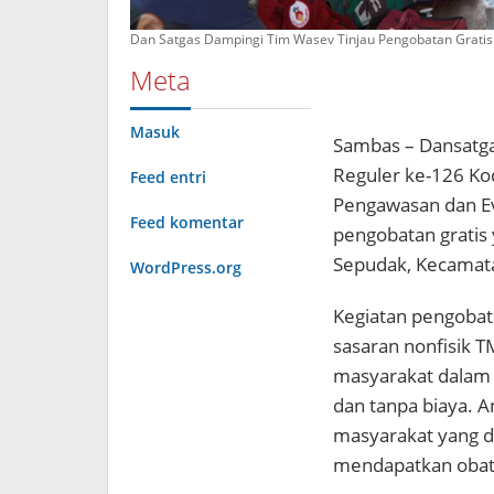
Dan Satgas Dampingi Tim Wasev Tinjau Pengobatan Grati
Meta
Masuk
Sambas – Dansatg
Reguler ke-126 K
Feed entri
Pengawasan dan Ev
Feed komentar
pengobatan gratis 
Sepudak, Kecamat
WordPress.org
Kegiatan pengobata
sasaran nonfisik
masyarakat dalam
dan tanpa biaya. A
masyarakat yang d
mendapatkan obat 