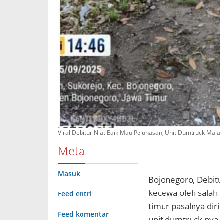
Viral Debitur Niat Baik Mau Pelunasan, Unit Dumtruck Ma
Meta
Masuk
Bojonegoro, Debitu
kecewa oleh salah 
Feed entri
timur pasalnya dir
Feed komentar
unit dumtruck nya