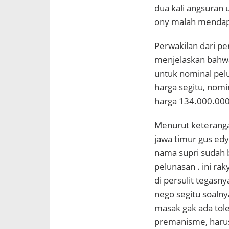
dua kali angsuran 
ony malah mendap
Perwakilan dari pe
menjelaskan bahwa 
untuk nominal pel
harga segitu, nomi
harga 134.000.000
Menurut keterang
jawa timur gus ed
nama supri sudah b
pelunasan . ini ra
di persulit tegas
nego segitu soalny
masak gak ada tol
premanisme, harus 