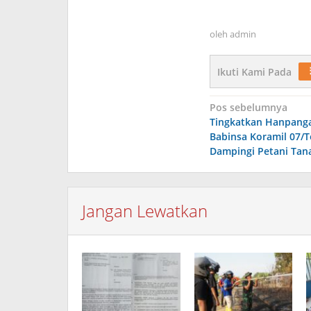
oleh
admin
Ikuti Kami Pada
Navigasi
Pos sebelumnya
Tingkatkan Hanpang
pos
Babinsa Koramil 07/
Dampingi Petani Tan
Jangan Lewatkan