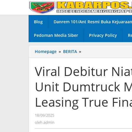
Lewati
ke
konten
Blog
Danrem 101/Ant Resmi Buka Kejuaraan 
Pedoman Media Siber
Privacy Policy
R
Homepage
»
BERITA
»
Viral
Debitur
Niat
Viral Debitur Ni
Baik
Mau
Unit Dumtruck 
Pelunasan,
Unit
Dumtruck
Leasing True Fi
Malah
Di
Sembunyikan
18/09/2025
oleh
Leasing
admin
oleh
admin
True
Finance