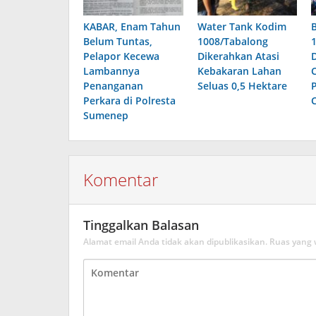
KABAR, Enam Tahun
Water Tank Kodim
Belum Tuntas,
1008/Tabalong
Pelapor Kecewa
Dikerahkan Atasi
Lambannya
Kebakaran Lahan
Penanganan
Seluas 0,5 Hektare
Perkara di Polresta
Sumenep
Komentar
Tinggalkan Balasan
Alamat email Anda tidak akan dipublikasikan.
Ruas yang 