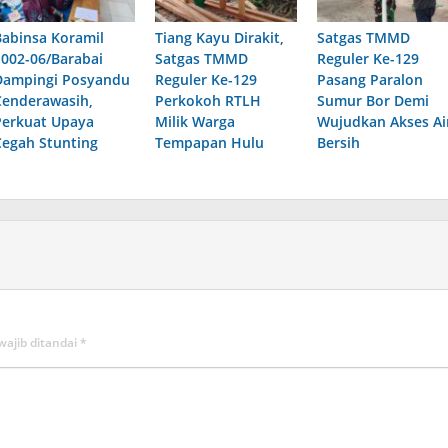
Babinsa Koramil
Tiang Kayu Dirakit,
Satgas TMMD
1002-06/Barabai
Satgas TMMD
Reguler Ke-129
Dampingi Posyandu
Reguler Ke-129
Pasang Paralon
Cenderawasih,
Perkokoh RTLH
Sumur Bor Demi
Perkuat Upaya
Milik Warga
Wujudkan Akses Ai
Cegah Stunting
Tempapan Hulu
Bersih
wajib ditandai
*