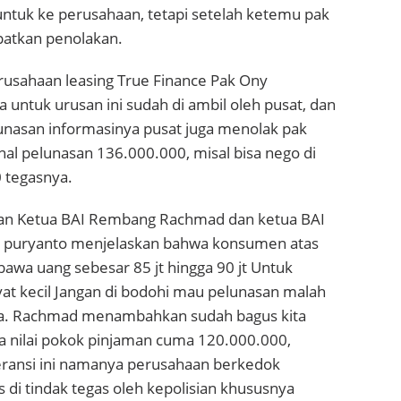
untuk ke perusahaan, tetapi setelah ketemu pak
atkan penolakan.
rusahaan leasing True Finance Pak Ony
untuk urusan ini sudah di ambil oleh pusat, dan
unasan informasinya pusat juga menolak pak
nal pelunasan 136.000.000, misal bisa nego di
 tegasnya.
an Ketua BAI Rembang Rachmad dan ketua BAI
y puryanto menjelaskan bahwa konsumen atas
awa uang sebesar 85 jt hingga 90 jt Untuk
kyat kecil Jangan di bodohi mau pelunasan malah
nya. Rachmad menambahkan sudah bagus kita
a nilai pokok pinjaman cuma 120.000.000,
eransi ini namanya perusahaan berkedok
di tindak tegas oleh kepolisian khususnya