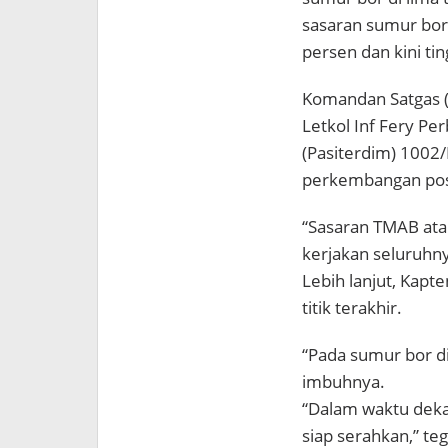
sasaran sumur bor 
persen dan kini ti
Komandan Satgas 
Letkol Inf Fery Per
(Pasiterdim) 1002
perkembangan posit
“Sasaran TMAB atau
kerjakan seluruhny
Lebih lanjut, Kapt
titik terakhir.
“Pada sumur bor di 
imbuhnya.
“Dalam waktu dekat
siap serahkan,” te