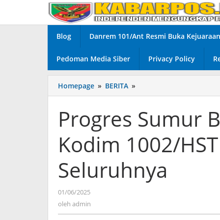
Lewati
ke
konten
Blog
Danrem 101/Ant Resmi Buka Kejuaraan 
Pedoman Media Siber
Privacy Policy
R
Homepage
»
BERITA
»
Progres
Sumur
Bor
Progres Sumur 
TMMD
ke-
Kodim 1002/HS
124
Kodim
1002/HST
Seluruhnya
Hampir
Rampung
Seluruhnya
01/06/2025
oleh
admin
oleh
admin