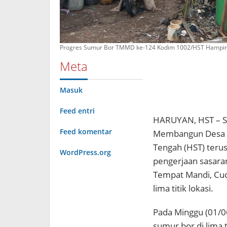
Progres Sumur Bor TMMD ke-124 Kodim 1002/HST Hampir
Meta
Masuk
Feed entri
HARUYAN, HST – Sa
Feed komentar
Membangun Desa (
Tengah (HST) teru
WordPress.org
pengerjaan sasara
Tempat Mandi, Cuc
lima titik lokasi.
Pada Minggu (01/0
sumur bor di lima 