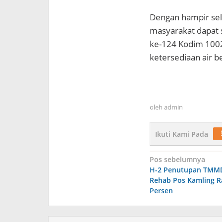
Dengan hampir sele
masyarakat dapat
ke-124 Kodim 1002
ketersediaan air b
oleh
admin
Ikuti Kami Pada
Navigasi
Pos sebelumnya
H-2 Penutupan TMMD
pos
Rehab Pos Kamling 
Persen