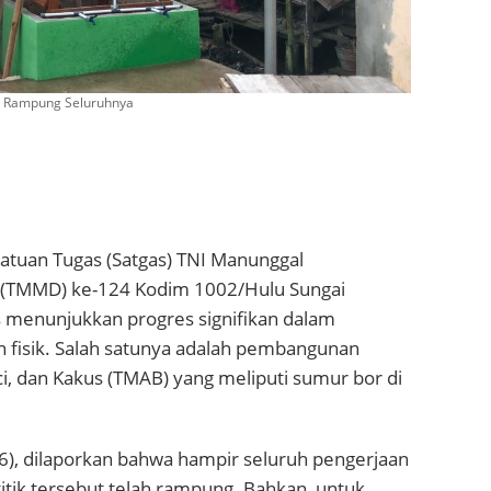
 Rampung Seluruhnya
tuan Tugas (Satgas) TNI Manunggal
TMMD) ke-124 Kodim 1002/Hulu Sungai
s menunjukkan progres signifikan dalam
n fisik. Salah satunya adalah pembangunan
i, dan Kakus (TMAB) yang meliputi sumur bor di
6), dilaporkan bahwa hampir seluruh pengerjaan
titik tersebut telah rampung. Bahkan, untuk