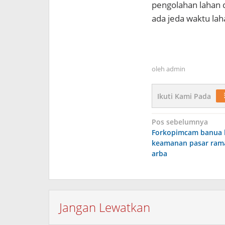
pengolahan lahan 
ada jeda waktu la
oleh
admin
Ikuti Kami Pada
Navigasi
Pos sebelumnya
Forkopimcam banua l
pos
keamanan pasar ram
arba
Jangan Lewatkan