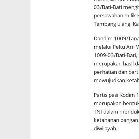
03/Bati-Bati mengh
persawahan milik B
Tambang ulang, Kab
Dandim 1009/Tanah 
melalui Peltu Ari
1009-03/Bati-Bati
merupakan hasil da
perhatian dan part
mewujudkan ketah
Partisipasi Kodim 
merupakan bentuk 
TNI dalam menduk
ketahanan pangan 
diwilayah.