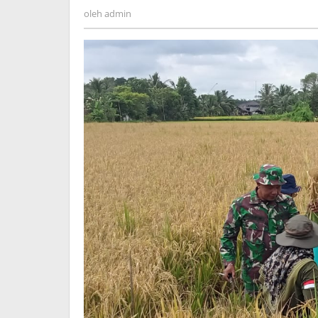
admin
oleh
admin
Kayu
Abang