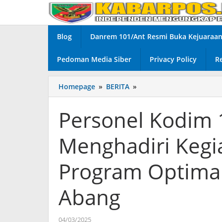
Lewati
ke
konten
Blog
Danrem 101/Ant Resmi Buka Kejuaraan 
Pedoman Media Siber
Privacy Policy
R
Homepage
»
BERITA
»
Personel
Kodim
1009/Tanah
Personel Kodim 
Laut
Terus
Menghadiri Kegi
Menghadiri
Kegiatan
Panen
Program Optimal
Raya
Padi
Abang
Program
Optimalisasi
Lahan
04/03/2025
oleh
Desa