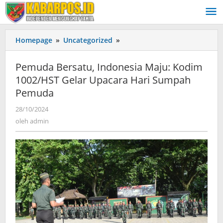
Lewati
ke
konten
Homepage
»
Uncategorized
»
Pemuda
Bersatu,
Indonesia
Pemuda Bersatu, Indonesia Maju: Kodim
Maju:
1002/HST Gelar Upacara Hari Sumpah
Kodim
Pemuda
1002/HST
Gelar
28/10/2024
oleh
Upacara
admin
oleh
admin
Hari
Sumpah
Pemuda