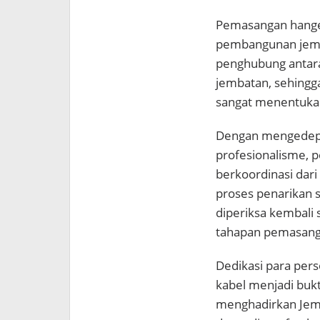
Pemasangan hanger
pembangunan jemba
penghubung antara
jembatan, sehingga
sangat menentukan
Dengan mengedepa
profesionalisme, p
berkoordinasi dar
proses penarikan s
diperiksa kembali
tahapan pemasanga
Dedikasi para pers
kabel menjadi buk
menghadirkan Jem