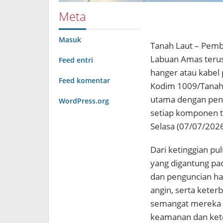
Meta
Masuk
Tanah Laut – Pemb
Labuan Amas terus
Feed entri
hanger atau kabel 
Feed komentar
Kodim 1009/Tanah 
utama dengan penu
WordPress.org
setiap komponen te
Selasa (07/07/2026
Dari ketinggian pu
yang digantung pa
dan penguncian ha
angin, serta keter
semangat mereka 
keamanan dan ketel