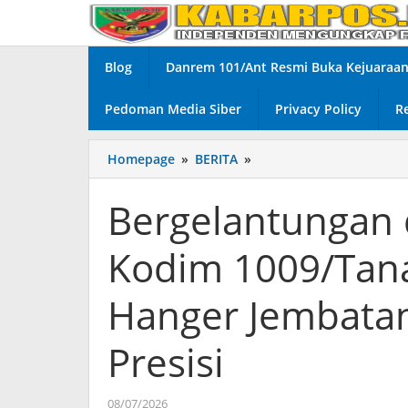
Lewati
ke
konten
Blog
Danrem 101/Ant Resmi Buka Kejuaraan 
Pedoman Media Siber
Privacy Policy
R
Homepage
»
BERITA
»
Bergelantungan
di
Ketinggian,
Bergelantungan d
Personel
Kodim
Kodim 1009/Tana
1009/Tanah
Laut
Pastikan
Hanger Jembata
Hanger
Jembatan
Presisi
Garuda
Terpasang
Presisi
08/07/2026
oleh