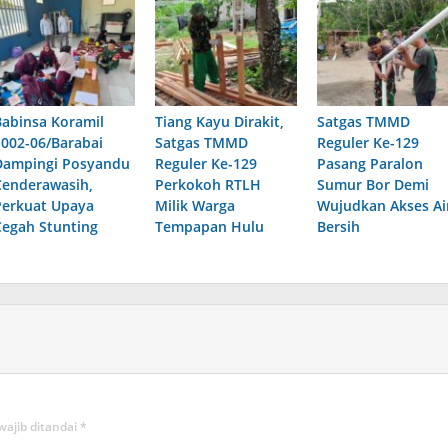
Babinsa Koramil
Tiang Kayu Dirakit,
Satgas TMMD
1002-06/Barabai
Satgas TMMD
Reguler Ke-129
Dampingi Posyandu
Reguler Ke-129
Pasang Paralon
Cenderawasih,
Perkokoh RTLH
Sumur Bor Demi
Perkuat Upaya
Milik Warga
Wujudkan Akses Ai
Cegah Stunting
Tempapan Hulu
Bersih
wajib ditandai
*