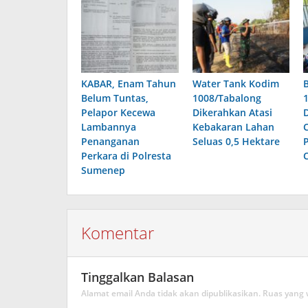
KABAR, Enam Tahun
Water Tank Kodim
Belum Tuntas,
1008/Tabalong
Pelapor Kecewa
Dikerahkan Atasi
Lambannya
Kebakaran Lahan
Penanganan
Seluas 0,5 Hektare
Perkara di Polresta
Sumenep
Komentar
Tinggalkan Balasan
Alamat email Anda tidak akan dipublikasikan.
Ruas yang 