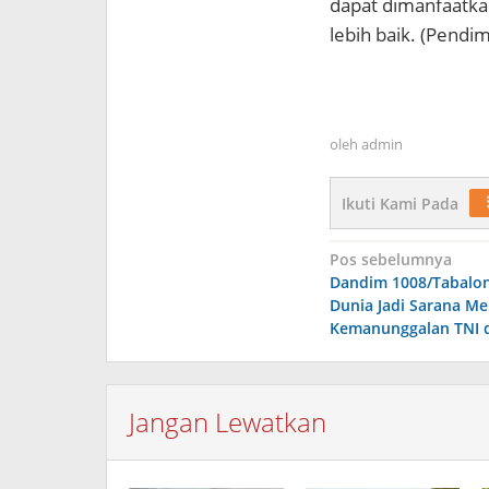
dapat dimanfaatka
lebih baik. (Pendi
oleh
admin
Ikuti Kami Pada
Navigasi
Pos sebelumnya
Dandim 1008/Tabalon
pos
Dunia Jadi Sarana M
Kemanunggalan TNI 
Jangan Lewatkan