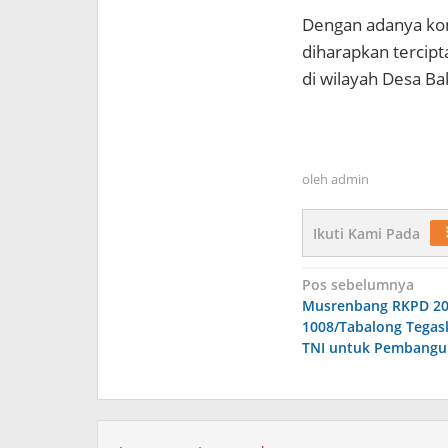
Dengan adanya kom
diharapkan tercip
di wilayah Desa Ba
oleh
admin
Ikuti Kami Pada
Navigasi
Pos sebelumnya
Musrenbang RKPD 20
pos
1008/Tabalong Tega
TNI untuk Pembangu