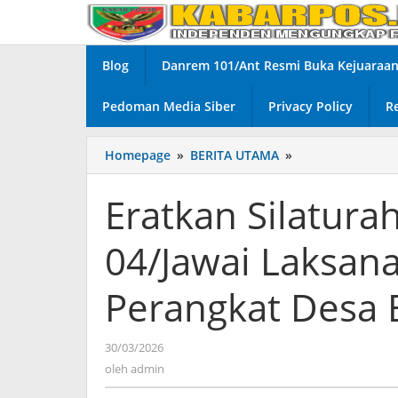
Lewati
ke
konten
Blog
Danrem 101/Ant Resmi Buka Kejuaraan 
Pedoman Media Siber
Privacy Policy
R
Homepage
»
BERITA UTAMA
»
Eratkan
Silaturahmi,
Anggota
Eratkan Silatura
Koramil
04/Jawai
04/Jawai Laksa
Laksanakan
Komsos
Bersama
Perangkat Desa 
Perangkat
Desa
Bakau
30/03/2026
oleh
admin
oleh
admin