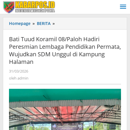
Lewati
ke
konten
Homepage
»
BERITA
»
Bati
Tuud
Koramil
Bati Tuud Koramil 08/Paloh Hadiri
08/Paloh
Peresmian Lembaga Pendidikan Permata,
Hadiri
Wujudkan SDM Unggul di Kampung
Peresmian
Lembaga
Halaman
Pendidikan
31/03/2026
oleh
Permata,
admin
oleh
admin
Wujudkan
SDM
Unggul
di
Kampung
Halaman