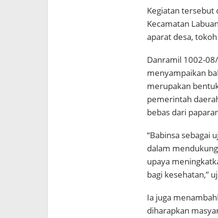
Kegiatan tersebut 
Kecamatan Labuan A
aparat desa, tokoh
Danramil 1002-08/
menyampaikan bahw
merupakan bentuk
pemerintah daerah
bebas dari paparan
“Babinsa sebagai u
dalam mendukung 
upaya meningkatka
bagi kesehatan,” u
Ia juga menambahka
diharapkan masya