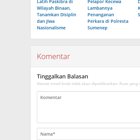
Latih Paskibra di
Pelapor Kecewa
Wilayah Binaan,
Lambannya
Tanamkan Disiplin
Penanganan
dan Jiwa
Perkara di Polresta
Nasionalisme
Sumenep
Komentar
Tinggalkan Balasan
Alamat email Anda tidak akan dipublikasikan.
Ruas yang 