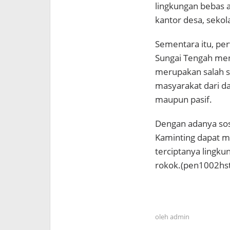
lingkungan bebas a
kantor desa, sekol
Sementara itu, pe
Sungai Tengah me
merupakan salah sa
masyarakat dari da
maupun pasif.
Dengan adanya sosi
Kaminting dapat m
terciptanya lingku
rokok.(pen1002hst
oleh
admin