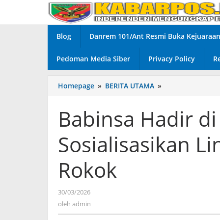
Lewati
ke
konten
Blog
Danrem 101/Ant Resmi Buka Kejuaraan 
Pedoman Media Siber
Privacy Policy
R
Homepage
»
BERITA UTAMA
»
Babinsa
Hadir
di
Babinsa Hadir d
Tengah
Warga,
Sosialisasikan 
Sosialisasikan
Lingkungan
Bebas
Rokok
Asap
Rokok
30/03/2026
oleh
admin
oleh
admin