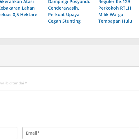
Dikerahkan Atasi
Dampingi Posyandu
Reguler Ke-129
Kebakaran Lahan
Cenderawasih,
Perkokoh RTLH
Seluas 0,5 Hektare
Perkuat Upaya
Milik Warga
Cegah Stunting
Tempapan Hulu
wajib ditandai
*