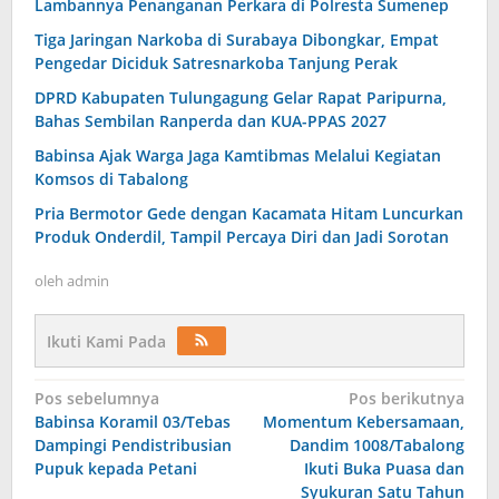
Lambannya Penanganan Perkara di Polresta Sumenep
Tiga Jaringan Narkoba di Surabaya Dibongkar, Empat
Pengedar Diciduk Satresnarkoba Tanjung Perak
DPRD Kabupaten Tulungagung Gelar Rapat Paripurna,
Bahas Sembilan Ranperda dan KUA-PPAS 2027
Babinsa Ajak Warga Jaga Kamtibmas Melalui Kegiatan
Komsos di Tabalong
Pria Bermotor Gede dengan Kacamata Hitam Luncurkan
Produk Onderdil, Tampil Percaya Diri dan Jadi Sorotan
oleh
admin
Ikuti Kami Pada
Navigasi
Pos sebelumnya
Pos berikutnya
Babinsa Koramil 03/Tebas
Momentum Kebersamaan,
pos
Dampingi Pendistribusian
Dandim 1008/Tabalong
Pupuk kepada Petani
Ikuti Buka Puasa dan
Syukuran Satu Tahun