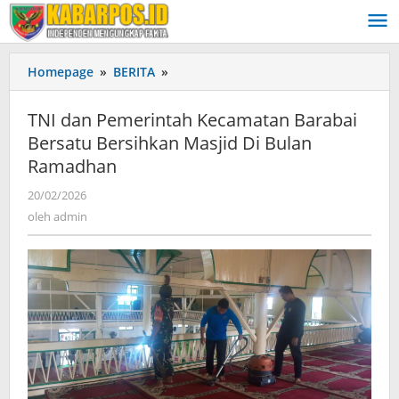
Lewati
ke
konten
Homepage
»
BERITA
»
TNI
dan
Pemerintah
TNI dan Pemerintah Kecamatan Barabai
Kecamatan
Bersatu Bersihkan Masjid Di Bulan
Barabai
Ramadhan
Bersatu
Bersihkan
20/02/2026
oleh
Masjid
admin
oleh
admin
Di
Bulan
Ramadhan