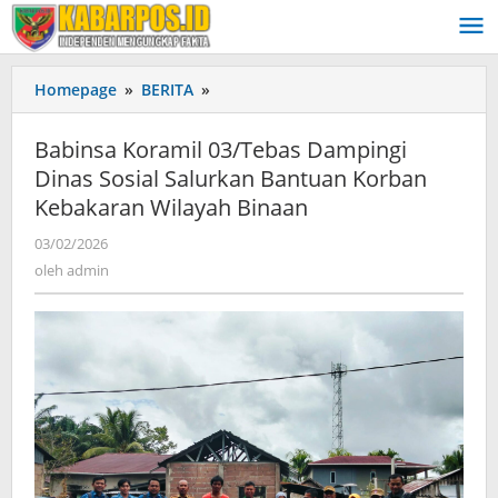
Lewati
ke
konten
Homepage
»
BERITA
»
Babinsa
Koramil
03/Tebas
Babinsa Koramil 03/Tebas Dampingi
Dampingi
Dinas Sosial Salurkan Bantuan Korban
Dinas
Kebakaran Wilayah Binaan
Sosial
Salurkan
03/02/2026
oleh
Bantuan
admin
oleh
admin
Korban
Kebakaran
Wilayah
Binaan