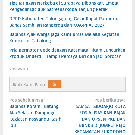
Tiga Jaringan Narkoba di Surabaya Dibongkar, Empat
Pengedar Diciduk Satresnarkoba Tanjung Perak
DPRD Kabupaten Tulungagung Gelar Rapat Paripurna,
Bahas Sembilan Ranperda dan KUA-PPAS 2027
Babinsa Ajak Warga Jaga Kamtibmas Melalui Kegiatan
Komsos di Tabalong
Pria Bermotor Gede dengan Kacamata Hitam Luncurkan
Produk Onderdil, Tampil Percaya Diri dan Jadi Sorotan
oleh
admin
Ikuti Kami Pada
Navigasi
Pos sebelumnya
Pos berikutnya
Babinsa Koramil Batang
SAMSAT SIDOARJO KOTA
pos
Alai Selatan Dampingi
SOSIALISASIKAN PAJAK
Kegiatan Posyandu Kasih
DAN OPSEN PKB DAN
Ibu
BBNKB DI JUMPUTREJO
KECAMATAN SUKODONO