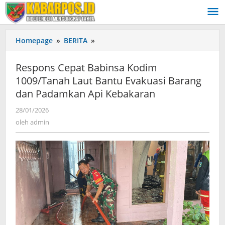
Lewati
ke
konten
Homepage
»
BERITA
»
Respons
Cepat
Babinsa
Respons Cepat Babinsa Kodim
Kodim
1009/Tanah Laut Bantu Evakuasi Barang
1009/Tanah
dan Padamkan Api Kebakaran
Laut
Bantu
28/01/2026
oleh
Evakuasi
admin
oleh
admin
Barang
dan
Padamkan
Api
Kebakaran