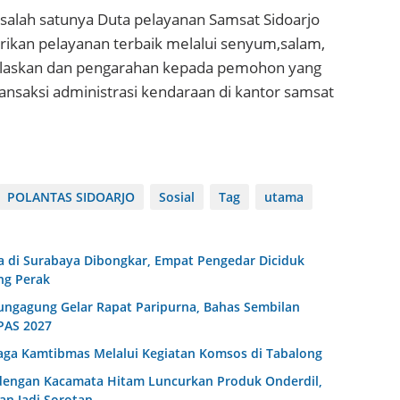
salah satunya Duta pelayanan Samsat Sidoarjo
ikan pelayanan terbaik melalui senyum,salam,
elaskan dan pengarahan kepada pemohon yang
ansaksi administrasi kendaraan di kantor samsat
POLANTAS SIDOARJO
Sosial
Tag
utama
a di Surabaya Dibongkar, Empat Pengedar Diciduk
ng Perak
ngagung Gelar Rapat Paripurna, Bahas Sembilan
PAS 2027
Jaga Kamtibmas Melalui Kegiatan Komsos di Tabalong
dengan Kacamata Hitam Luncurkan Produk Onderdil,
an Jadi Sorotan