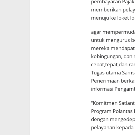
pembayaran Pajak 
memberikan pelay
menuju ke loket lok
agar mempermudah
untuk mengurus be
mereka mendapatka
kebingungan, dan 
cepat,tepat,dan ra
Tugas utama Samsa
Penerimaan berka
informasi Pengambi
“Komitmen Satlant
Program Polantas 
dengan mengedepan
pelayanan kepada m