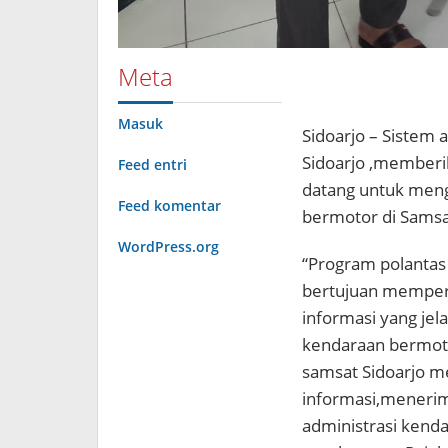
Meta
Masuk
Sidoarjo – Sistem 
Sidoarjo ,memberi
Feed entri
datang untuk meng
Feed komentar
bermotor di Samsat
WordPress.org
“Program polantas
bertujuan memper
informasi yang jel
kendaraan bermoto
samsat Sidoarjo
informasi,meneri
administrasi kend