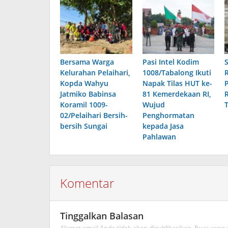
Bersama Warga
Pasi Intel Kodim
Kelurahan Pelaihari,
1008/Tabalong Ikuti
Kopda Wahyu
Napak Tilas HUT ke-
Jatmiko Babinsa
81 Kemerdekaan RI,
Koramil 1009-
Wujud
02/Pelaihari Bersih-
Penghormatan
bersih Sungai
kepada Jasa
Pahlawan
Komentar
Tinggalkan Balasan
Alamat email Anda tidak akan dipublikasikan.
Ruas yang 