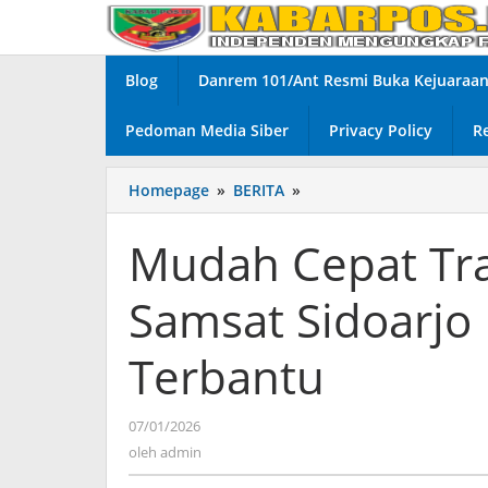
Lewati
ke
konten
Blog
Danrem 101/Ant Resmi Buka Kejuaraan 
Pedoman Media Siber
Privacy Policy
R
Homepage
»
BERITA
»
Mudah
Cepat
Transparan
Mudah Cepat Tr
Pelayanan
Samsat
Samsat Sidoarjo 
Sidoarjo Bikin
Wajib
Pajak
Terbantu
Terbantu
07/01/2026
oleh
admin
oleh
admin