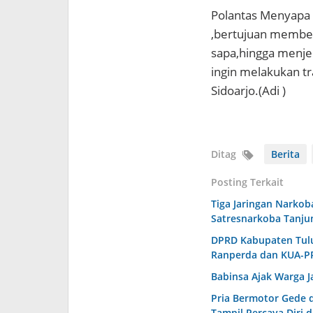
Polantas Menyapa 
,bertujuan member
sapa,hingga menj
ingin melakukan tr
Sidoarjo.(Adi )
Ditag
Berita
Posting Terkait
Tiga Jaringan Narkob
Satresnarkoba Tanju
DPRD Kabupaten Tulu
Ranperda dan KUA-P
Babinsa Ajak Warga 
Pria Bermotor Gede 
Tampil Percaya Diri d