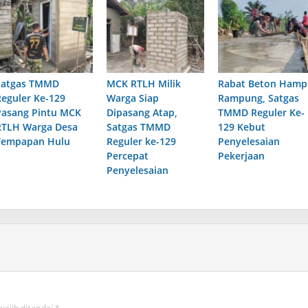
Satgas TMMD
MCK RTLH Milik
Rabat Beton Hamp
Reguler Ke-129
Warga Siap
Rampung, Satgas
Pasang Pintu MCK
Dipasang Atap,
TMMD Reguler Ke-
RTLH Warga Desa
Satgas TMMD
129 Kebut
Tempapan Hulu
Reguler ke-129
Penyelesaian
Percepat
Pekerjaan
Penyelesaian
wajib ditandai
*