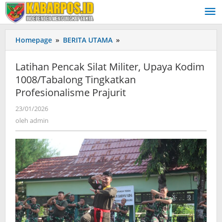
Lewati
ke
konten
Homepage
»
BERITA UTAMA
»
Latihan
Pencak
Silat
Latihan Pencak Silat Militer, Upaya Kodim
Militer,
1008/Tabalong Tingkatkan
Upaya
Profesionalisme Prajurit
Kodim
1008/Tabalong
23/01/2026
oleh
Tingkatkan
admin
oleh
admin
Profesionalisme
Prajurit