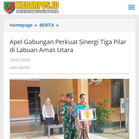
Lewati
ke
konten
Homepage
»
BERITA
»
Apel
Gabungan
Perkuat
Apel Gabungan Perkuat Sinergi Tiga Pilar
Sinergi
di Labuan Amas Utara
Tiga
Pilar
13/01/2026
oleh
di
admin
oleh
admin
Labuan
Amas
Utara