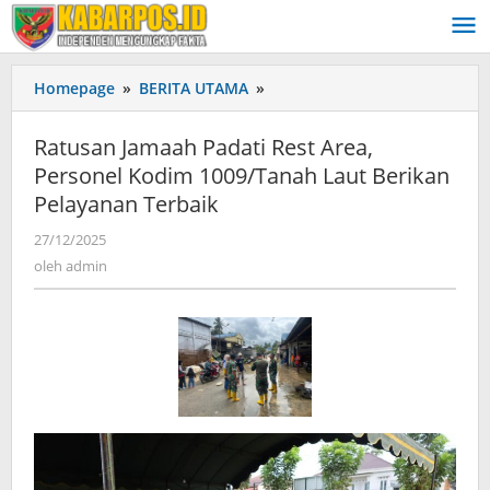
Lewati
ke
konten
Homepage
»
BERITA UTAMA
»
Ratusan
Jamaah
Padati
Ratusan Jamaah Padati Rest Area,
Rest
Personel Kodim 1009/Tanah Laut Berikan
Area,
Pelayanan Terbaik
Personel
Kodim
27/12/2025
oleh
1009/Tanah
admin
oleh
admin
Laut
Berikan
Pelayanan
Terbaik