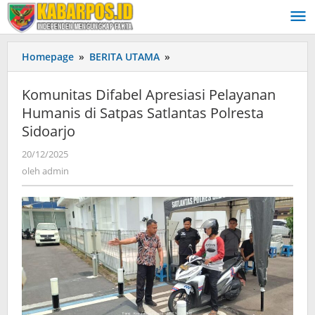
Lewati
ke
konten
Homepage
»
BERITA UTAMA
»
Komunitas
Difabel
Apresiasi
Komunitas Difabel Apresiasi Pelayanan
Pelayanan
Humanis di Satpas Satlantas Polresta
Humanis
Sidoarjo
di
Satpas
20/12/2025
oleh
Satlantas
admin
oleh
admin
Polresta
Sidoarjo