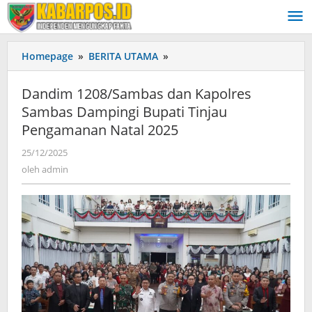
Lewati
ke
konten
Homepage
»
BERITA UTAMA
»
Dandim
1208/Sambas
dan
Dandim 1208/Sambas dan Kapolres
Kapolres
Sambas Dampingi Bupati Tinjau
Sambas
Pengamanan Natal 2025
Dampingi
Bupati
25/12/2025
oleh
Tinjau
admin
oleh
admin
Pengamanan
Natal
2025