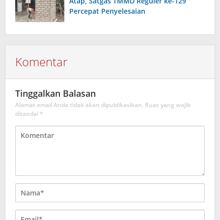
Atap, Satgas TMMD Reguler ke-129
Percepat Penyelesaian
Komentar
Tinggalkan Balasan
Alamat email Anda tidak akan dipublikasikan.
Ruas yang wajib
ditandai
*