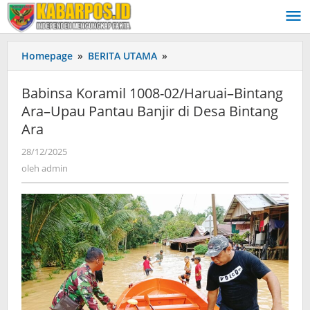
Lewati
ke
konten
Homepage
»
BERITA UTAMA
»
Babinsa
Koramil
1008-
Babinsa Koramil 1008-02/Haruai–Bintang
02/Haruai–
Ara–Upau Pantau Banjir di Desa Bintang
Bintang
Ara
Ara–
Upau
28/12/2025
oleh
Pantau
admin
oleh
admin
Banjir
di
Desa
Bintang
Ara