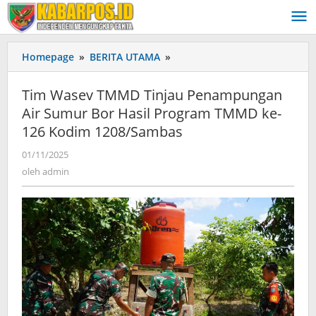
Lewati
ke
konten
Homepage
»
BERITA UTAMA
»
Tim
Wasev
TMMD
Tim Wasev TMMD Tinjau Penampungan
Tinjau
Air Sumur Bor Hasil Program TMMD ke-
Penampungan
126 Kodim 1208/Sambas
Air
Sumur
01/11/2025
oleh
Bor
admin
oleh
admin
Hasil
Program
TMMD
ke-
126
Kodim
1208/Sambas