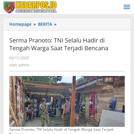
Lewati
ke
konten
Homepage
»
BERITA
»
Serma
Pranoto:
TNI
Serma Pranoto: TNI Selalu Hadir di
Selalu
Tengah Warga Saat Terjadi Bencana
Hadir
di
02/11/2025
oleh
Tengah
admin
oleh
admin
Warga
Saat
Terjadi
Bencana
Serma Pranoto: TNI Selalu Hadir di Tengah Warga Saat Terjadi