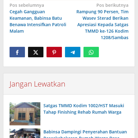
Navigasi
Pos sebelumnya
Pos berikutnya
Cegah Gangguan
Rampung 90 Persen, Tim
pos
Keamanan, Babinsa Batu
Wasev Sterad Berikan
Benawa Intensifkan Patroli
Apresiasi Kepada Satgas
Malam
TMMD ke-126 Kodim
1208/Sambas
Jangan Lewatkan
Satgas TMMD Kodim 1002/HST Masuki
Tahap Finishing Rehab Rumah Warga
Babinsa Dampingi Penyerahan Bantuan