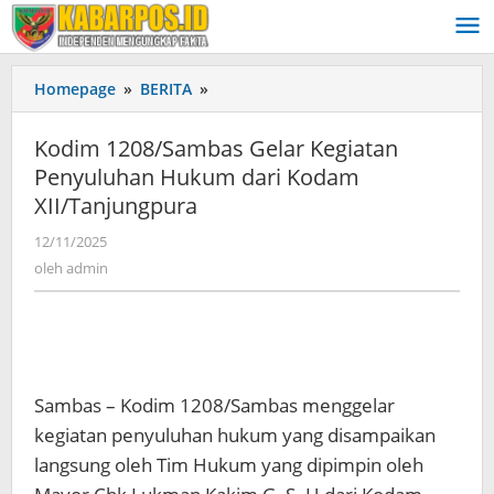
Lewati
ke
konten
Homepage
»
BERITA
»
Kodim
1208/Sambas
Gelar
Kodim 1208/Sambas Gelar Kegiatan
Kegiatan
Penyuluhan Hukum dari Kodam
Penyuluhan
XII/Tanjungpura
Hukum
dari
12/11/2025
oleh
Kodam
admin
oleh
admin
XII/Tanjungpura
Sambas – Kodim 1208/Sambas menggelar
kegiatan penyuluhan hukum yang disampaikan
langsung oleh Tim Hukum yang dipimpin oleh