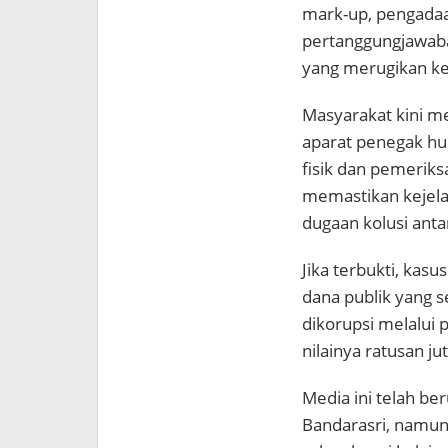
mark-up, pengadaan
pertanggungjawab
yang merugikan k
Masyarakat kini m
aparat penegak hu
fisik dan pemerik
memastikan kejela
dugaan kolusi anta
Jika terbukti, kas
dana publik yang 
dikorupsi melalui 
nilainya ratusan ju
Media ini telah be
Bandarasri, namun