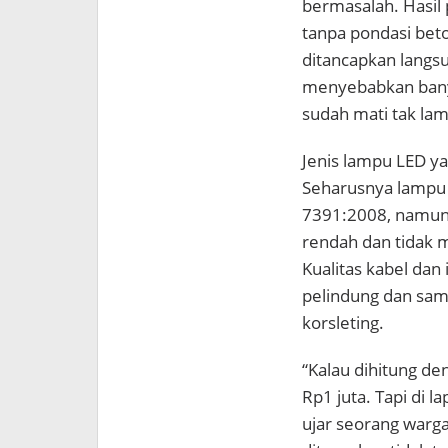
bermasalah. Hasil
tanpa pondasi beto
ditancapkan langsu
menyebabkan banya
sudah mati tak lam
Jenis lampu LED yan
Seharusnya lampu j
7391:2008, namun 
rendah dan tidak 
Kualitas kabel dan 
pelindung dan sam
korsleting.
“Kalau dihitung den
Rp1 juta. Tapi di la
ujar seorang warg