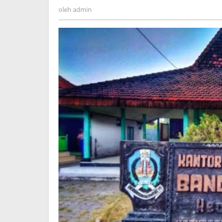
admin
oleh
admin
Potensi
Korupsi
Menguap
ke
Permukaan