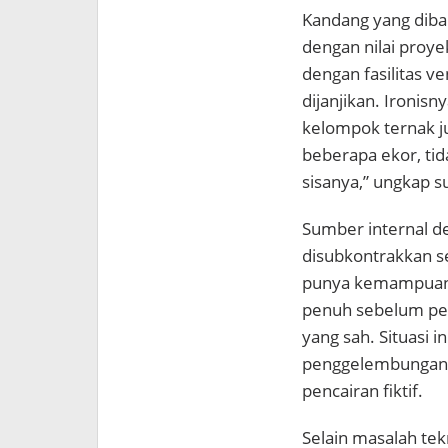
Kandang yang diban
dengan nilai proy
dengan fasilitas v
dijanjikan. Ironis
kelompok ternak j
beberapa ekor, ti
sisanya,” ungkap s
Sumber internal d
disubkontrakkan s
punya kemampuan t
penuh sebelum peke
yang sah. Situasi 
penggelembungan 
pencairan fiktif.
Selain masalah tek