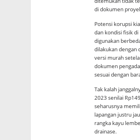
ditemukan tidak t
di dokumen proye
Potensi korupsi kian
dan kondisi fisik d
digunakan berbeda 
dilakukan dengan 
versi murah setelah
dokumen pengadaan 
sesuai dengan bar
Tak kalah janggal
2023 senilai Rp149
seharusnya memilik
lapangan justru ja
rangka kayu lembek
drainase.