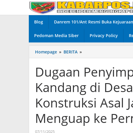
Lewati
ke
konten
Blog
Danrem 101/Ant Resmi Buka Kejuaraan 
Pedoman Media Siber
Privacy Policy
R
Homepage
»
BERITA
»
Dugaan
Penyimpangan
Proyek
Dugaan Penyimp
PJU
dan
Kandang di Desa
Kandang
di
Desa
Konstruksi Asal J
Bandarasri,
Ngoro
Menguap ke Pe
–
Konstruksi
Asal
07/11/2025
oleh
Jadi,