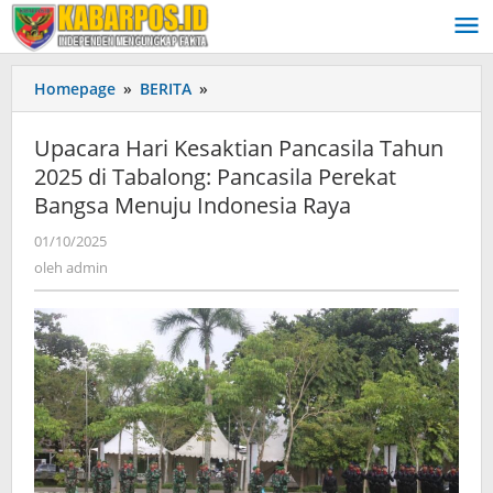
Lewati
ke
konten
Homepage
»
BERITA
»
Upacara
Hari
Kesaktian
Upacara Hari Kesaktian Pancasila Tahun
Pancasila
2025 di Tabalong: Pancasila Perekat
Tahun
Bangsa Menuju Indonesia Raya
2025
di
01/10/2025
oleh
Tabalong:
admin
oleh
admin
Pancasila
Perekat
Bangsa
Menuju
Indonesia
Raya