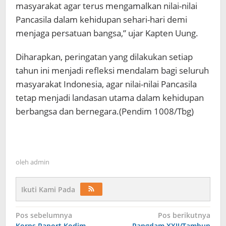
masyarakat agar terus mengamalkan nilai-nilai
Pancasila dalam kehidupan sehari-hari demi
menjaga persatuan bangsa,” ujar Kapten Uung.
Diharapkan, peringatan yang dilakukan setiap
tahun ini menjadi refleksi mendalam bagi seluruh
masyarakat Indonesia, agar nilai-nilai Pancasila
tetap menjadi landasan utama dalam kehidupan
berbangsa dan bernegara.(Pendim 1008/Tbg)
oleh
admin
Ikuti Kami Pada
Navigasi
Pos sebelumnya
Pos berikutnya
Korps Raport Kodim
Pangdam XXII/Tambun