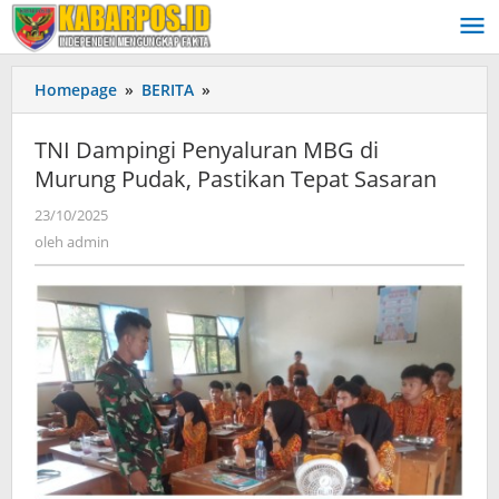
Lewati
ke
konten
Homepage
»
BERITA
»
TNI
Dampingi
Penyaluran
TNI Dampingi Penyaluran MBG di
MBG
Murung Pudak, Pastikan Tepat Sasaran
di
Murung
23/10/2025
oleh
Pudak,
admin
oleh
admin
Pastikan
Tepat
Sasaran