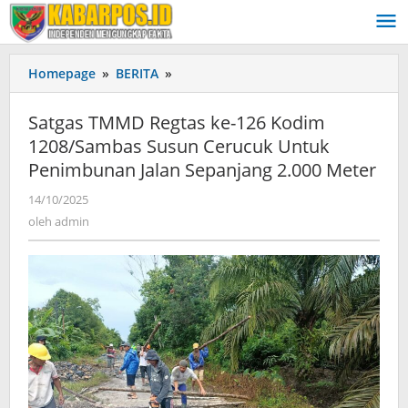
Lewati
ke
konten
Homepage
»
BERITA
»
Satgas
TMMD
Regtas
Satgas TMMD Regtas ke-126 Kodim
ke-
1208/Sambas Susun Cerucuk Untuk
126
Penimbunan Jalan Sepanjang 2.000 Meter
Kodim
1208/Sambas
14/10/2025
oleh
Susun
admin
oleh
admin
Cerucuk
Untuk
Penimbunan
Jalan
Sepanjang
2.000
Meter