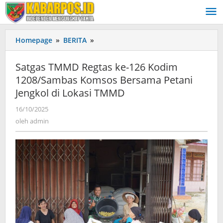
Lewati
ke
konten
Homepage
»
BERITA
»
Satgas
TMMD
Regtas
Satgas TMMD Regtas ke-126 Kodim
ke-
1208/Sambas Komsos Bersama Petani
126
Jengkol di Lokasi TMMD
Kodim
1208/Sambas
16/10/2025
oleh
Komsos
admin
oleh
admin
Bersama
Petani
Jengkol
di
Lokasi
TMMD