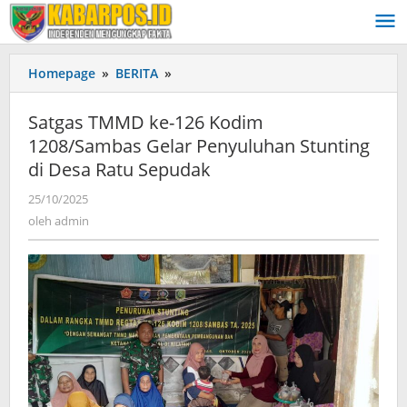
Lewati
ke
konten
Homepage
»
BERITA
»
Satgas
TMMD
ke-
Satgas TMMD ke-126 Kodim
126
1208/Sambas Gelar Penyuluhan Stunting
Kodim
di Desa Ratu Sepudak
1208/Sambas
Gelar
25/10/2025
oleh
Penyuluhan
admin
oleh
admin
Stunting
di
Desa
Ratu
Sepudak