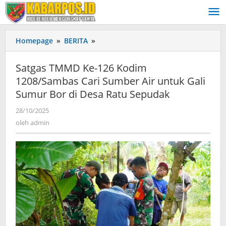
Lewati
ke
konten
Homepage
»
BERITA
»
Satgas
TMMD
Ke-
Satgas TMMD Ke-126 Kodim
126
1208/Sambas Cari Sumber Air untuk Gali
Kodim
Sumur Bor di Desa Ratu Sepudak
1208/Sambas
Cari
28/10/2025
oleh
Sumber
admin
oleh
admin
Air
untuk
Gali
Sumur
Bor
di
Desa
Ratu
Sepudak