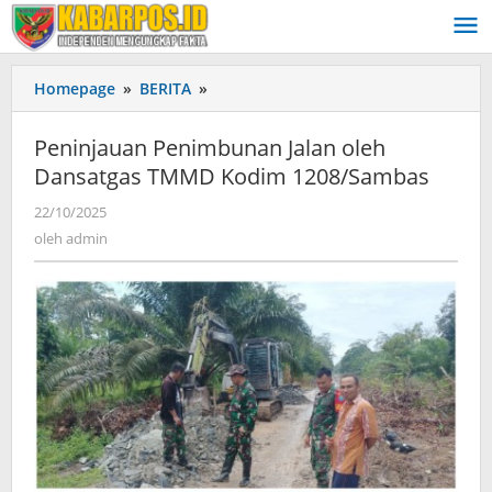
Lewati
ke
konten
Homepage
»
BERITA
»
Peninjauan
Penimbunan
Jalan
Peninjauan Penimbunan Jalan oleh
oleh
Dansatgas TMMD Kodim 1208/Sambas
Dansatgas
TMMD
22/10/2025
oleh
Kodim
admin
oleh
admin
1208/Sambas