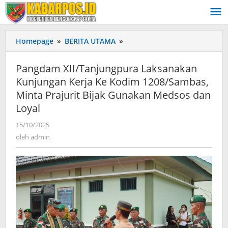
Lewati
ke
konten
Homepage
»
BERITA UTAMA
»
Pangdam
XII/Tanjungpura
Laksanakan
Pangdam XII/Tanjungpura Laksanakan
Kunjungan
Kunjungan Kerja Ke Kodim 1208/Sambas,
Kerja
Minta Prajurit Bijak Gunakan Medsos dan
Ke
Kodim
Loyal
1208/Sambas,
15/10/2025
oleh
Minta
admin
oleh
admin
Prajurit
Bijak
Gunakan
Medsos
dan
Loyal